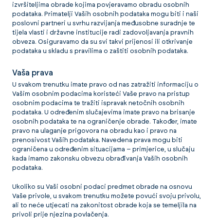
izvršiteljima obrade kojima povjeravamo obradu osobnih
podataka. Primatelji Vaših osobnih podataka mogu biti i naši
poslovni partneri u svrhu razvijanja međusobne suradnje te
tijela vlasti i državne institucije radi zadovoljavanja pravnih
obveza. Osiguravamo da su svi takvi prijenosi ili otkrivanje
podataka u skladu s pravilima o zaštiti osobnih podataka.
Vaša prava
U svakom trenutku imate pravo od nas zatražiti informaciju o
Vašim osobnim podacima koristeći Vaše pravo na pristup
osobnim podacima te tražiti ispravak netočnih osobnih
podataka. U određenim slučajevima imate pravo na brisanje
osobnih podataka te na ograničenje obrade. Također, imate
pravo na ulaganje prigovora na obradu kao i pravo na
prenosivost Vaših podataka. Navedena prava mogu biti
ograničena u određenim situacijama – primjerice, u slučaju
kada imamo zakonsku obvezu obrađivanja Vaših osobnih
podataka.
Ukoliko su Vaši osobni podaci predmet obrade na osnovu
Vaše privole, u svakom trenutku možete povući svoju privolu,
ali to neće utjecati na zakonitost obrade koja se temeljila na
privoli prije njezina povlačenja.