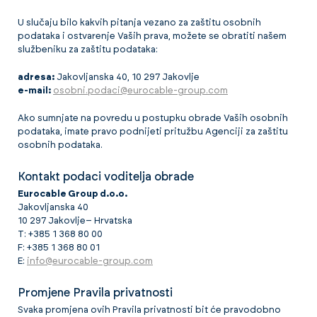
U slučaju bilo kakvih pitanja vezano za zaštitu osobnih
podataka i ostvarenje Vaših prava, možete se obratiti našem
službeniku za zaštitu podataka:
adresa:
Jakovljanska 40, 10 297 Jakovlje
e-mail:
osobni.podaci@eurocable-group.com
Ako sumnjate na povredu u postupku obrade Vaših osobnih
podataka, imate pravo podnijeti pritužbu Agenciji za zaštitu
osobnih podataka.
Kontakt podaci voditelja obrade
Eurocable Group d.o.o.
Jakovljanska 40
10 297 Jakovlje– Hrvatska
T: +385 1 368 80 00
F: +385 1 368 80 01
E:
info@eurocable-group.com
Promjene Pravila privatnosti
Svaka promjena ovih Pravila privatnosti bit će pravodobno