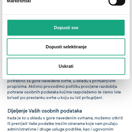
Marketinški
negativan učinak na korištenje mnogih internetskih stranica,
pa tako i ove. Više o kolačićima saznajte u našoj
Politici o
kolačićima
.
Dopusti sve
Sigurnost i zadržavanje podataka
Poduzimamo odgovarajuće sigurnosne mjere za zaštitu Vaših
osobnih podataka od gubitka, ometanja, zlouporabe,
Dopusti selektiranje
neovlaštenog pristupa, otkrivanja, izmjene ili uništavanja te
poduzimamo odgovarajuće postupke kako bi se osiguralo da
su ti podaci pouzdani za namjeravanu upotrebu, točni,
potpuni i aktualni.
Uskrati
Vaši će se podaci čuvati samo toliko dugo koliko je razumno
potrebno za gore navedene svrhe, u skladu s primjenjivim
propisima. Aktivno provodimo politiku procjene razdoblja
pohrane osobnih podataka kojima raspolažemo te ćemo iste
brisati po prestanku svrhe u koju su isti prikupljeni.
Dijeljenje Vaših osobnih podataka
Kada je to u skladu s gore navedenim svrhama, možemo otkriti
ili prenijeti Vaše podatke trećim stranama koje nam pružaju
administrativne i druge usluge podrške, kao i ugovornim