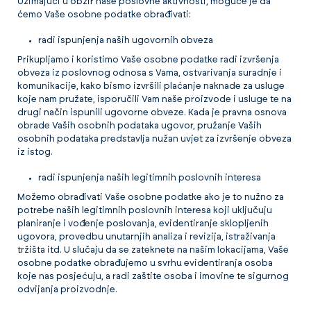
Uzimajući u obzir naše poslovne aktivnosti, moguće je da
ćemo Vaše osobne podatke obrađivati:
radi ispunjenja naših ugovornih obveza
Prikupljamo i koristimo Vaše osobne podatke radi izvršenja
obveza iz poslovnog odnosa s Vama, ostvarivanja suradnje i
komunikacije, kako bismo izvršili plaćanje naknade za usluge
koje nam pružate, isporučili Vam naše proizvode i usluge te na
drugi način ispunili ugovorne obveze. Kada je pravna osnova
obrade Vaših osobnih podataka ugovor, pružanje Vaših
osobnih podataka predstavlja nužan uvjet za izvršenje obveza
iz istog.
radi ispunjenja naših legitimnih poslovnih interesa
Možemo obrađivati Vaše osobne podatke ako je to nužno za
potrebe naših legitimnih poslovnih interesa koji uključuju
planiranje i vođenje poslovanja, evidentiranje sklopljenih
ugovora, provedbu unutarnjih analiza i revizija, istraživanja
tržišta itd. U slučaju da se zateknete na našim lokacijama, Vaše
osobne podatke obrađujemo u svrhu evidentiranja osoba
koje nas posjećuju, a radi zaštite osoba i imovine te sigurnog
odvijanja proizvodnje.