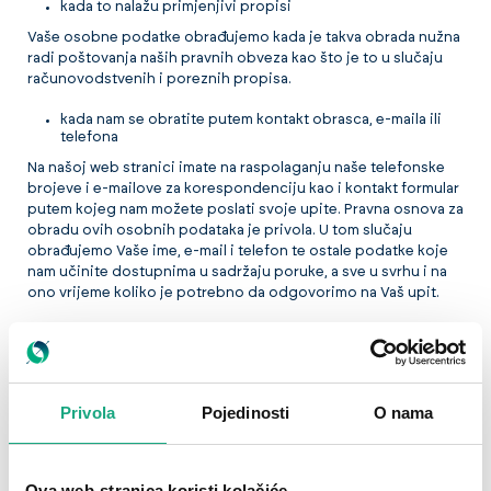
kada to nalažu primjenjivi propisi
Vaše osobne podatke obrađujemo kada je takva obrada nužna
radi poštovanja naših pravnih obveza kao što je to u slučaju
računovodstvenih i poreznih propisa.
kada nam se obratite putem kontakt obrasca, e-maila ili
telefona
Na našoj web stranici imate na raspolaganju naše telefonske
brojeve i e-mailove za korespondenciju kao i kontakt formular
putem kojeg nam možete poslati svoje upite. Pravna osnova za
obradu ovih osobnih podataka je privola. U tom slučaju
obrađujemo Vaše ime, e-mail i telefon te ostale podatke koje
nam učinite dostupnima u sadržaju poruke, a sve u svrhu i na
ono vrijeme koliko je potrebno da odgovorimo na Vaš upit.
ukoliko želite postati dio Eurocable tima
U dijelu Karijere možete pronaći oglase za otvorena radna
mjesta ili nam možete poslati otvorenu prijavu ukoliko
vjerujete da u našem društvu postoji potreba za djelatnicima
Privola
Pojedinosti
O nama
Vašeg profila te nam poslati svoj životopis. Obrađujemo
osnovne podatke o kandidatu, kontakt podatke, podatke o
obrazovanju i o stečenom radnom iskustvu kao i ostale
Ova web-stranica koristi kolačiće
podatke koje kandidat sam dostavi u životopisu, a nužni su