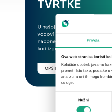
TVRTKE
U našoj tvornici proizvode se in
vodovi i energetski kabeli nami
Privola
napone do 1 kV, koji se većinom
kod izgradnje stambenih i posl
zgrada, industrijskih postrojenj
Ova web-stranica koristi kol
prometne infrastrukture.
Kolačiće upotrebljavamo kako 
OPŠIRNIJE
promet. Isto tako, podatke o 
analizu, a oni ih mogu kombini
usluge.
Odabir
Nužni
pristanka