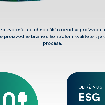
roizvodnje su tehnološki napredna proizvodn
ke proizvodne brzine s kontrolom kvalitete tij
procesa.
ODRŽIVOS
ESG