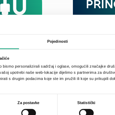
PRIN
stalacijski
Uvijek proiz
jenjeni za
kvalitete uz 
Pojedinosti
 koriste
Obavezom po
ovnih
kvalitete i
a i
osiguravam
ačiće
politike kval
bismo personalizirali sadržaj i oglase, omogućili značajke društv
OPŠIRNIJ
vašoj upotrebi naše web-lokacije dijelimo s partnerima za društv
rati s drugim podacima koje ste im pružili ili koje su prikupili do
Za postavke
Statistički