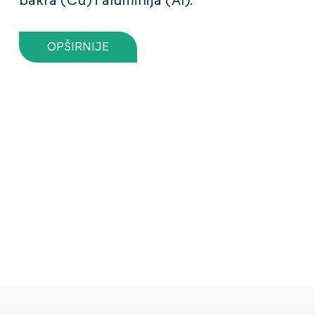
bakra (Cu) i aluminija (Al).
OPŠIRNIJE