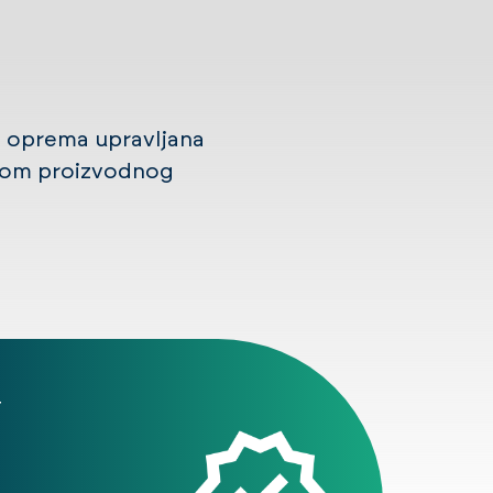
a oprema upravljana
ekom proizvodnog
T