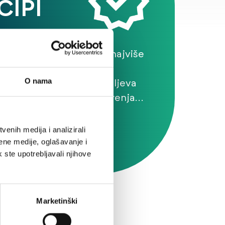
CIPI
vesti proizvod i uslugu najviše
zaštitu života i okoline.
O nama
stavljanja godišnjih ciljeva
 praćenjem njihova ostvarenja
o dosljedno provođenje
itete.
enih medija i analizirali
E
ene medije, oglašavanje i
k ste upotrebljavali njihove
Marketinški