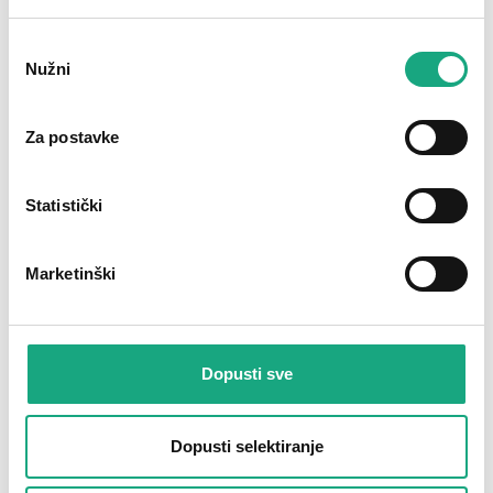
Odabir
Nužni
pristanka
Za postavke
Statistički
Marketinški
AT-N05VV-U AT
H07V-R
N05VV-R
PVC jednožilni vod 450/750 V
PVC instalacijski vod 300/500
V
Dopusti sve
Dopusti selektiranje