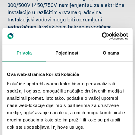
300/500V i 450/750V, namijenjeni su za električne
instalacije u različitim vrstama građevina.
Instalacijski vodovi mogu biti opremljeni
jednožičnim ili višežičnim bakrenim vodičima,
ovisno o zahtjevima primjene.
Privola
Pojedinosti
O nama
Kao izolacijski materijali koriste se PVC, umreživi PE (XLPE) i
bezhalogene mješavine (LS0H). PVC je najčešće korišten
materijal zbog svojih izvrsnih mehaničkih svojstava, dok se
Ova web-stranica koristi kolačiće
XLPE koristi za primjene s višim termičkim opterećenjima, jer
omogućava radne temperature vodiča do 90°C. LS0H
Kolačiće upotrebljavamo kako bismo personalizirali
materijali, koji se koriste u kabelima s posebnim zahtjevima u
sadržaj i oglase, omogućili značajke društvenih medija i
slučaju požara, karakteriziraju se niskom emisijom dima i
analizirali promet. Isto tako, podatke o vašoj upotrebi
razvijanjem nekorozivnih plinova tijekom gorenja, čime se
naše web-lokacije dijelimo s partnerima za društvene
smanjuje opasnost za ljude i okoliš u slučaju nesreće.
medije, oglašavanje i analizu, a oni ih mogu kombinirati s
Naši proizvodi pružaju visoku pouzdanost i sigurnost,
drugim podacima koje ste im pružili ili koje su prikupili
prilagodljive su različitim uvjetima primjene i dizajnirani su s
ciljem osiguravanja dugoročne učinkovitosti u električnim
dok ste upotrebljavali njihove usluge.
instalacijama.