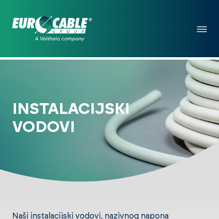
INSTALACIJSKI
VODOVI
Naši instalacijski vodovi, nazivnog napona